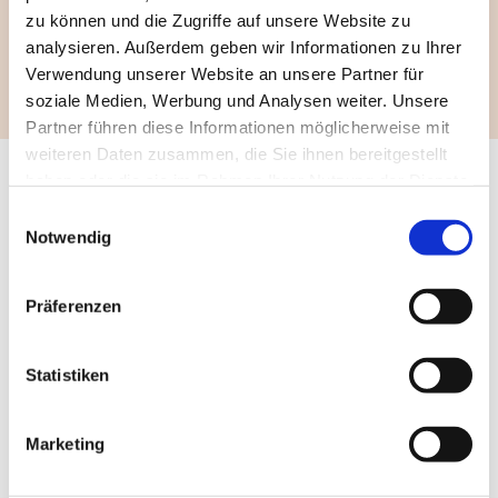
zu können und die Zugriffe auf unsere Website zu
Kollagen und Elastin. Resultierend daraus wirkt
analysieren. Außerdem geben wir Informationen zu Ihrer
sich Retinol positiv auf das Hautbild und den
Verwendung unserer Website an unsere Partner für
Teint aus.
soziale Medien, Werbung und Analysen weiter. Unsere
Partner führen diese Informationen möglicherweise mit
weiteren Daten zusammen, die Sie ihnen bereitgestellt
haben oder die sie im Rahmen Ihrer Nutzung der Dienste
gesammelt haben.
Einwilligungsauswahl
So wirkt die Magnolia Cosmetics Line
Notwendig
wirkt gegen vorzeitige Alterserscheinungen
Präferenzen
(Fältchen, nachlassende Elastizität)
Statistiken
wirkt gegen Pigmentflecken
vermindert Talgproduktion bei öliger und
Marketing
unreiner Haut