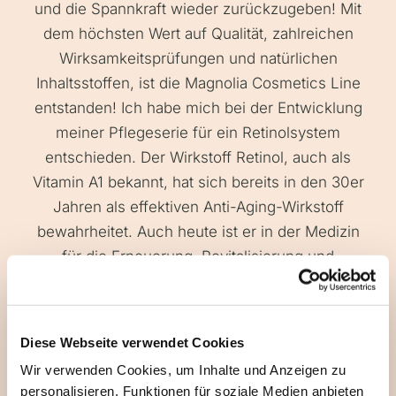
und die Spannkraft wieder zurückzugeben! Mit
dem höchsten Wert auf Qualität, zahlreichen
Wirksamkeitsprüfungen und natürlichen
Inhaltsstoffen, ist die Magnolia Cosmetics Line
entstanden! Ich habe mich bei der Entwicklung
meiner Pflegeserie für ein Retinolsystem
entschieden. Der Wirkstoff Retinol, auch als
Vitamin A1 bekannt, hat sich bereits in den 30er
Jahren als effektiven Anti-Aging-Wirkstoff
bewahrheitet. Auch heute ist er in der Medizin
für die Erneuerung, Revitalisierung und
Verjüngerung der Haut, ein weit verbreiteter
Wirkstoff.
Durch die Anregung des Stoffwechsels der
Diese Webseite verwendet Cookies
Haut, wird die Hauterneuerungsrate effektiv
Wir verwenden Cookies, um Inhalte und Anzeigen zu
beschleunigt, sowie die Neubildung von
personalisieren, Funktionen für soziale Medien anbieten